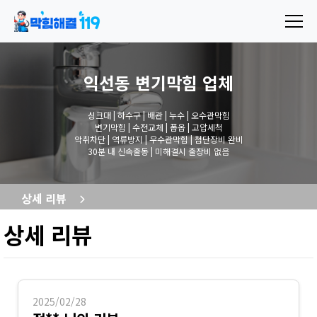
익선동 변기막힘
업체
싱크대 | 하수구 | 배관 | 누수 | 오수관막힘
변기막힘 | 수전교체 | 폽옵 | 고압세척
악취차단 | 역류방지 | 우수관막힘 | 첨단장비 완비
30분 내 신속출동 | 미해결시 출장비 없음
상세 리뷰
상세 리뷰
2025/02/28