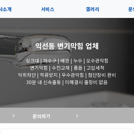
사소개
서비스
갤러리
문
인사말
서비스
전체보기
상
익선동 변기막힘
업체
지사항
블로그
수도꼭지 작업
고
싱크대 | 하수구 | 배관 | 누수 | 오수관막힘
시는길
세면대 작업
변기막힘 | 수전교체 | 폽옵 | 고압세척
악취차단 | 역류방지 | 우수관막힘 | 첨단장비 완비
변기 작업
30분 내 신속출동 | 미해결시 출장비 없음
욕조 작업
문의하기
싱크대 작업