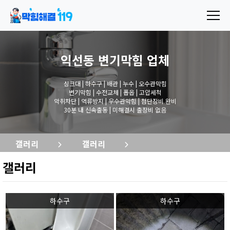
익선동 변기막힘
업체
싱크대 | 하수구 | 배관 | 누수 | 오수관막힘
변기막힘 | 수전교체 | 폽옵 | 고압세척
악취차단 | 역류방지 | 우수관막힘 | 첨단장비 완비
30분 내 신속출동 | 미해결시 출장비 없음
갤러리
갤러리
갤러리
하수구
하수구