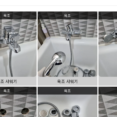
하수구 작업
욕조
욕조
조 샤워기
욕조 샤워기
욕조
욕조