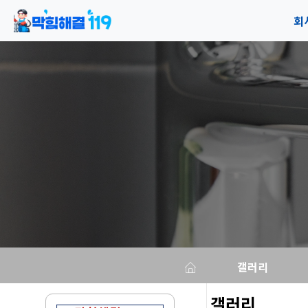
회
공
오
갤러리
갤러리