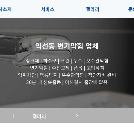
사소개
서비스
갤러리
문
인사말
서비스
전체보기
상
익선동 변기막힘
업체
지사항
블로그
수도꼭지 작업
고
싱크대 | 하수구 | 배관 | 누수 | 오수관막힘
시는길
세면대 작업
변기막힘 | 수전교체 | 폽옵 | 고압세척
악취차단 | 역류방지 | 우수관막힘 | 첨단장비 완비
변기 작업
30분 내 신속출동 | 미해결시 출장비 없음
욕조 작업
갤러리
싱크대 작업