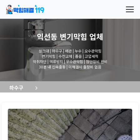
익선동 변기막힘
업체
싱크대 | 하수구 | 배관 | 누수 | 오수관막힘
변기막힘 | 수전교체 | 폽옵 | 고압세척
악취차단 | 역류방지 | 우수관막힘 | 첨단장비 완비
30분 내 신속출동 | 미해결시 출장비 없음
하수구