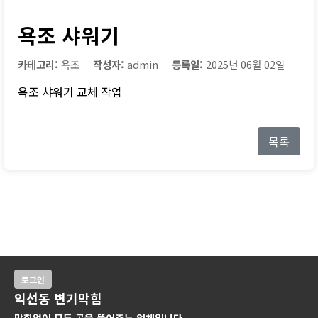
욕조 샤워기
카테고리:
욕조
작성자:
admin
등록일:
2025년 06월 02일
욕조 샤워기 교체 작업
목록
로그인
익선동 변기막힘
막힘없이 모든 곳을 뚫어주는 업체입니다.