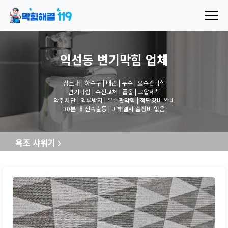
익선동 변기막힘
업체
싱크대 | 하수구 | 배관 | 누수 | 오수관막힘
변기막힘 | 수전교체 | 폽옵 | 고압세척
악취차단 | 역류방지 | 우수관막힘 | 첨단장비 완비
30분 내 신속출동 | 미해결시 출장비 없음
욕조 샤워기