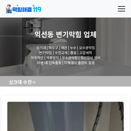
익선동 변기막힘
업체
싱크대 | 하수구 | 배관 | 누수 | 오수관막힘
변기막힘 | 수전교체 | 폽옵 | 고압세척
악취차단 | 역류방지 | 우수관막힘 | 첨단장비 완비
30분 내 신속출동 | 미해결시 출장비 없음
싱크대 수전교체