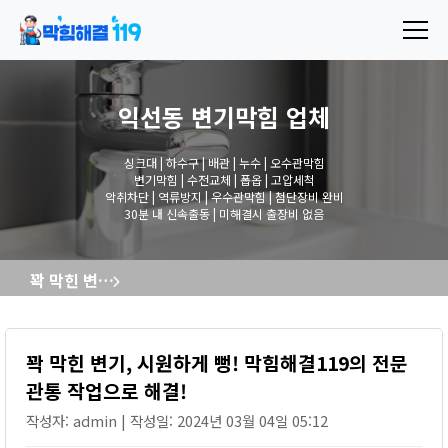
익선동 변기막힘
업체
싱크대 | 하수구 | 배관 | 누수 | 오수관막힘
변기막힘 | 수전교체 | 폽옵 | 고압세척
악취차단 | 역류방지 | 우수관막힘 | 첨단장비 완비
30분 내 신속출동 | 미해결시 출장비 없음
꽉 막힌 변기, 시원하게 뻥! 막힘해결119의 전문 관통 작업으로 해결!
꽉 막힌 변기, 시원하게 뻥! 막힘해결119의 전문
관통 작업으로 해결!
작성자: admin | 작성일: 2024년 03월 04일 05:12